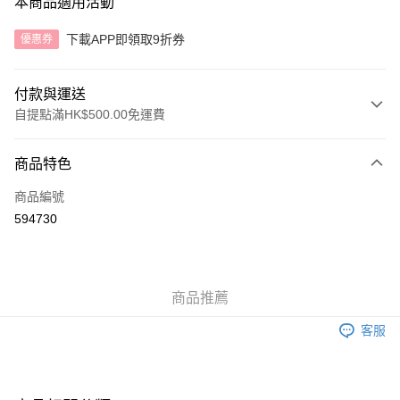
本商品適用活動
下載APP即領取9折券
優惠券
付款與運送
自提點滿HK$500.00免運費
付款方式
商品特色
信用卡
商品編號
AlipayHK
594730
送貨方式
付款後順豐自助櫃
商品推薦
每筆HK$40.00，滿HK$500.00或以上免運費
客服
付款後順豐站及營業點
每筆HK$40.00，滿HK$500.00或以上免運費
付款後順豐合作便利店