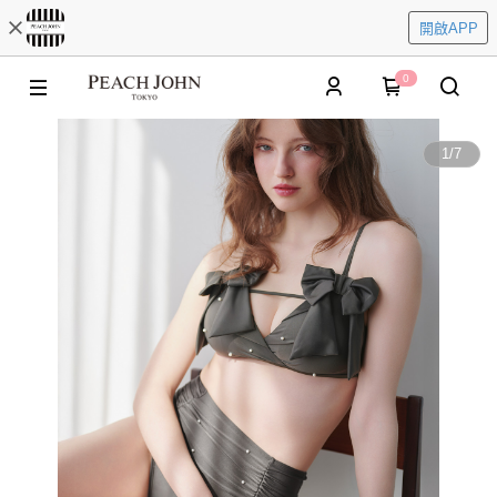
開啟APP
0
1
/
7