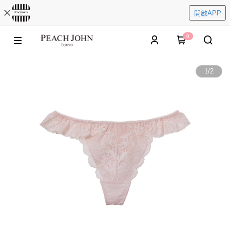
開啟APP
0
1
/
2