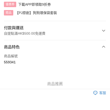
下載APP即領取9折券
優惠券
【PJ原創】狗狗環保袋套裝
贈品
付款與運送
自提點滿HK$500.00免運費
付款方式
商品特色
信用卡
商品編號
AlipayHK
559341
送貨方式
付款後順豐自助櫃
商品推薦
每筆HK$40.00，滿HK$500.00或以上免運費
客服
付款後順豐站及營業點
每筆HK$40.00，滿HK$500.00或以上免運費