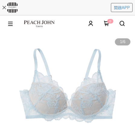
開啟APP
0
1
/
6