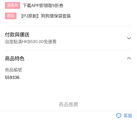
下載APP即領取9折券
優惠券
【PJ原創】狗狗環保袋套裝
贈品
付款與運送
自提點滿HK$500.00免運費
付款方式
商品特色
信用卡
商品編號
AlipayHK
559336
送貨方式
付款後順豐自助櫃
商品推薦
每筆HK$40.00，滿HK$500.00或以上免運費
客服
付款後順豐站及營業點
每筆HK$40.00，滿HK$500.00或以上免運費