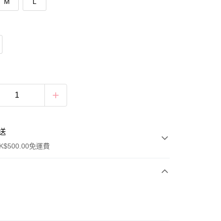
M
L
送
$500.00免運費