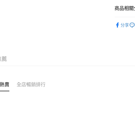
商品相關分
送貨方式
✩最新上架 Ne
付款後順
分享
✦內褲 SH
每筆HK$4
❀SALON b
付款後順
❀超~彈性舒適 
每筆HK$4
推薦
付款後順
每筆HK$4
付款後其
熱賣
全店暢銷排行
每筆HK$4
順豐速運
每筆HK$4