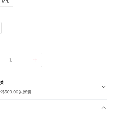
M/L
送
$500.00免運費