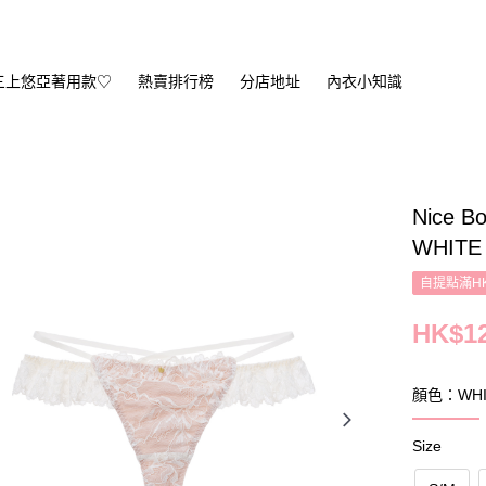
三上悠亞著用款♡
熱賣排行榜
分店地址
內衣小知識
Nice Bo
WHITE
自提點滿HK
HK$12
顏色：WHI
Size