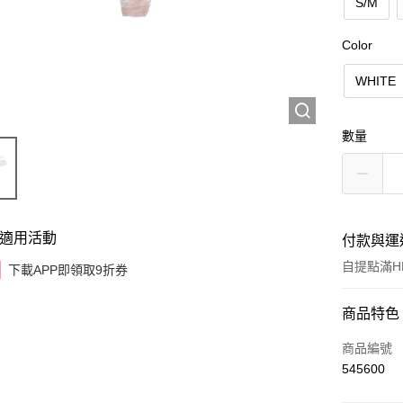
S/M
Color
WHITE
數量
適用活動
付款與運
自提點滿HK
下載APP即領取9折券
付款方式
商品特色
信用卡
商品編號
545600
AlipayHK