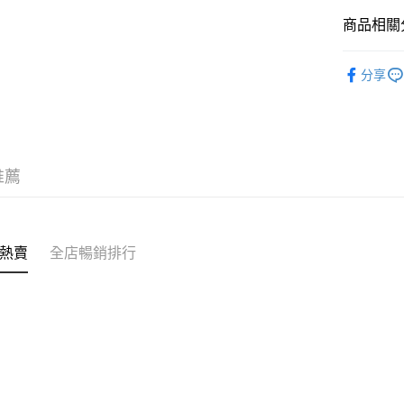
商品相關分
送貨方式
❀熱銷增量 N
付款後順
分享
✦內褲 SH
每筆HK$4
三上悠亞
付款後順
每筆HK$4
推薦
付款後順
每筆HK$4
付款後其
熱賣
全店暢銷排行
每筆HK$4
順豐速運
每筆HK$4