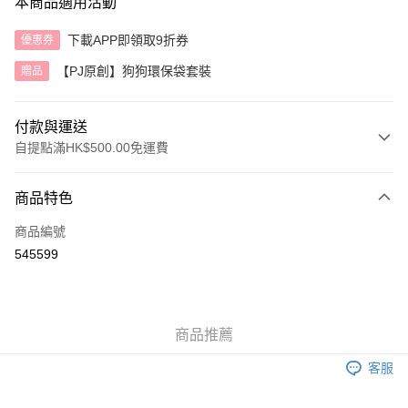
本商品適用活動
下載APP即領取9折券
優惠券
【PJ原創】狗狗環保袋套裝
贈品
付款與運送
自提點滿HK$500.00免運費
付款方式
商品特色
信用卡
商品編號
AlipayHK
545599
送貨方式
付款後順豐自助櫃
商品推薦
每筆HK$40.00，滿HK$500.00或以上免運費
客服
付款後順豐站及營業點
每筆HK$40.00，滿HK$500.00或以上免運費