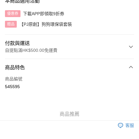
本商品適用活動
下載APP即領取9折券
優惠券
【PJ原創】狗狗環保袋套裝
贈品
付款與運送
自提點滿HK$500.00免運費
付款方式
商品特色
信用卡
商品編號
AlipayHK
545595
送貨方式
付款後順豐自助櫃
商品推薦
每筆HK$40.00，滿HK$500.00或以上免運費
客服
付款後順豐站及營業點
每筆HK$40.00，滿HK$500.00或以上免運費