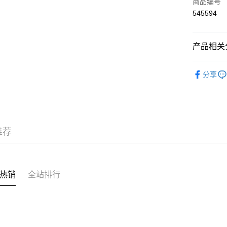
信用卡
商品编号
545594
AlipayHK
产品相关分
运送方式
❀熱銷增量 N
付款後順
分享
✦內衣 BR
每笔HK$4
✦內衣 BR
付款後順
✦內衣 BR
每笔HK$4
推荐
三上悠亞
付款後順
每笔HK$4
付款後其
热销
全站排行
每笔HK$4
順豐速運
每笔HK$4