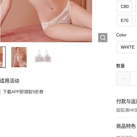
C80
E70
Color
WHITE
数量
适用活动
下載APP即領取9折券
付款与运
超取满HK$
付款方式
商品特色