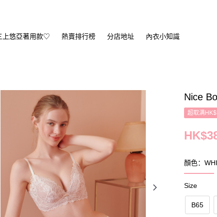
三上悠亞著用款♡
熱賣排行榜
分店地址
內衣小知識
Nice Bo
超取满HK$
HK$38
顏色：WHI
Size
B65