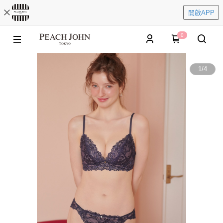
開啟APP
0
1
/
4