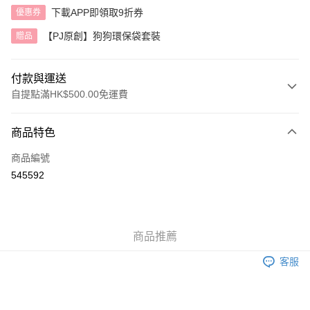
下載APP即領取9折券
優惠券
【PJ原創】狗狗環保袋套裝
贈品
付款與運送
自提點滿HK$500.00免運費
付款方式
商品特色
信用卡
商品編號
AlipayHK
545592
送貨方式
付款後順豐自助櫃
商品推薦
每筆HK$40.00，滿HK$500.00或以上免運費
客服
付款後順豐站及營業點
每筆HK$40.00，滿HK$500.00或以上免運費