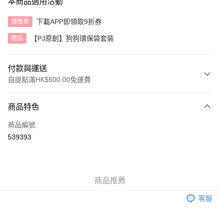
本商品適用活動
下載APP即領取9折券
優惠券
【PJ原創】狗狗環保袋套裝
贈品
付款與運送
自提點滿HK$500.00免運費
付款方式
商品特色
信用卡
商品編號
AlipayHK
539393
送貨方式
付款後順豐自助櫃
商品推薦
每筆HK$40.00，滿HK$500.00或以上免運費
客服
付款後順豐站及營業點
每筆HK$40.00，滿HK$500.00或以上免運費