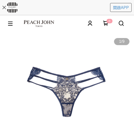
開啟APP
0
1
/
9