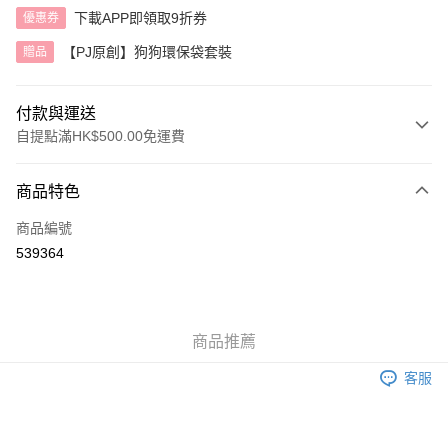
下載APP即領取9折券
優惠券
【PJ原創】狗狗環保袋套裝
贈品
付款與運送
自提點滿HK$500.00免運費
付款方式
商品特色
信用卡
商品編號
AlipayHK
539364
送貨方式
付款後順豐自助櫃
商品推薦
每筆HK$40.00，滿HK$500.00或以上免運費
客服
付款後順豐站及營業點
每筆HK$40.00，滿HK$500.00或以上免運費