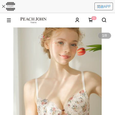
開啟APP
0
1
/
8