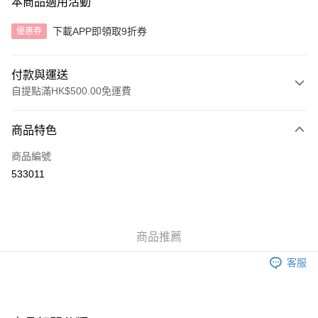
本商品適用活動
下載APP即領取9折券
優惠券
付款與運送
自提點滿HK$500.00免運費
付款方式
商品特色
信用卡
商品編號
AlipayHK
533011
送貨方式
付款後順豐自助櫃
商品推薦
每筆HK$40.00，滿HK$500.00或以上免運費
客服
付款後順豐站及營業點
每筆HK$40.00，滿HK$500.00或以上免運費
付款後順豐合作便利店