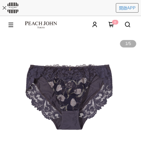
開啟APP
0
1
/
5