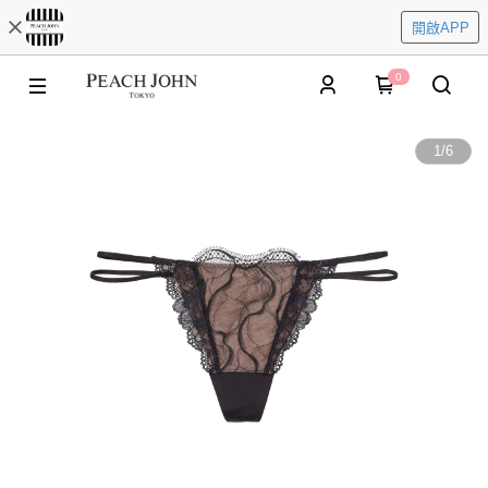
開啟APP
0
1
/
6