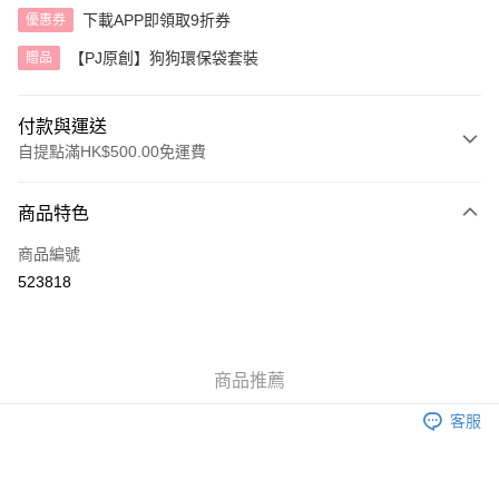
下載APP即領取9折券
優惠券
【PJ原創】狗狗環保袋套裝
贈品
付款與運送
自提點滿HK$500.00免運費
付款方式
商品特色
信用卡
商品編號
AlipayHK
523818
送貨方式
付款後順豐自助櫃
商品推薦
每筆HK$40.00，滿HK$500.00或以上免運費
客服
付款後順豐站及營業點
每筆HK$40.00，滿HK$500.00或以上免運費