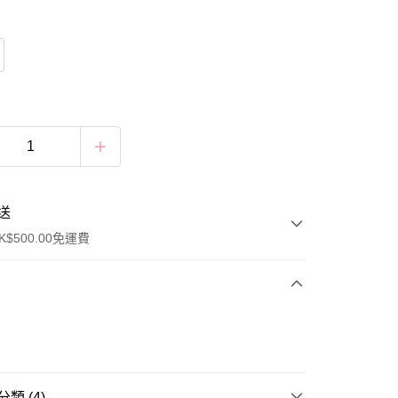
送
$500.00免運費
類 (4)