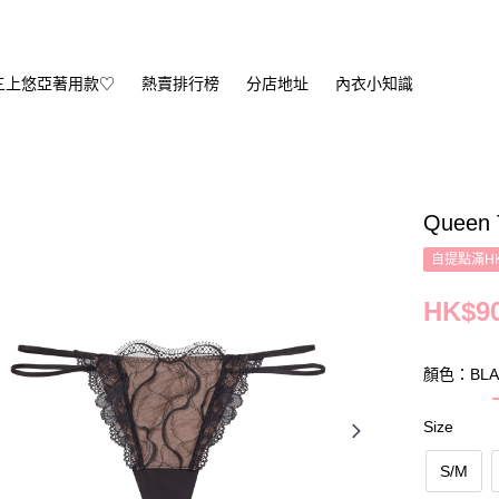
三上悠亞著用款♡
熱賣排行榜
分店地址
內衣小知識
Queen 
自提點滿HK
HK$90
顏色：BLA
Size
S/M