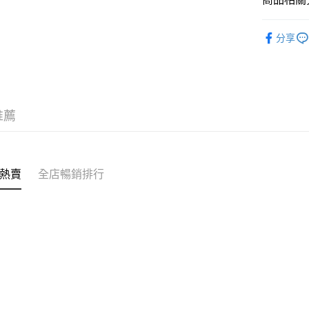
送貨方式
✦內褲 SH
付款後順
分享
✦內褲 SH
每筆HK$4
三上悠亞
付款後順
✦內衣 BR
每筆HK$4
推薦
付款後順
每筆HK$4
付款後其
熱賣
全店暢銷排行
每筆HK$4
順豐速運
每筆HK$4