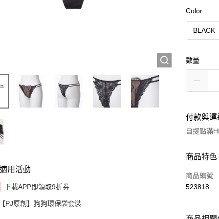
Color
BLACK
數量
付款與運
自提點滿HK
付款方式
商品特色
適用活動
信用卡
商品編號
下載APP即領取9折券
523818
AlipayHK
【PJ原創】狗狗環保袋套裝
商品相關分