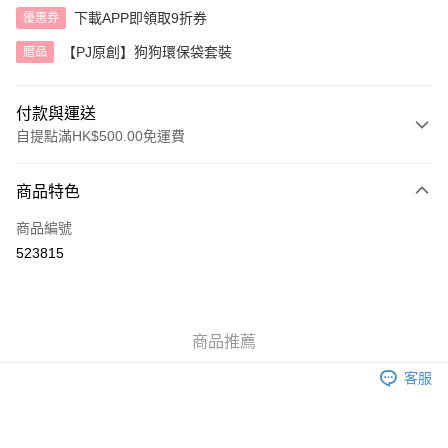
下載APP即領取9折券
優惠券
【PJ原創】狗狗環保袋套裝
贈品
付款與運送
自提點滿HK$500.00免運費
付款方式
商品特色
信用卡
商品編號
AlipayHK
523815
送貨方式
付款後順豐自助櫃
商品推薦
每筆HK$40.00，滿HK$500.00或以上免運費
客服
付款後順豐站及營業點
每筆HK$40.00，滿HK$500.00或以上免運費