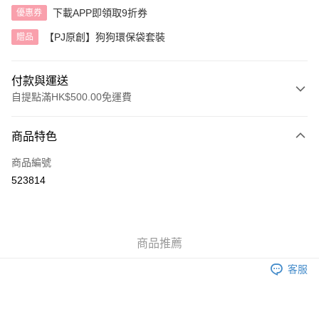
下載APP即領取9折券
優惠券
【PJ原創】狗狗環保袋套裝
贈品
付款與運送
自提點滿HK$500.00免運費
付款方式
商品特色
信用卡
商品編號
AlipayHK
523814
送貨方式
付款後順豐自助櫃
商品推薦
每筆HK$40.00，滿HK$500.00或以上免運費
客服
付款後順豐站及營業點
每筆HK$40.00，滿HK$500.00或以上免運費