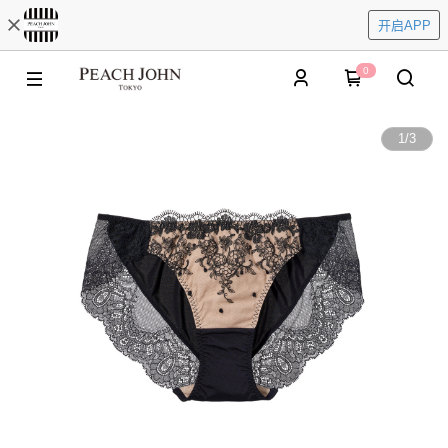
开启APP
0
1
/
3