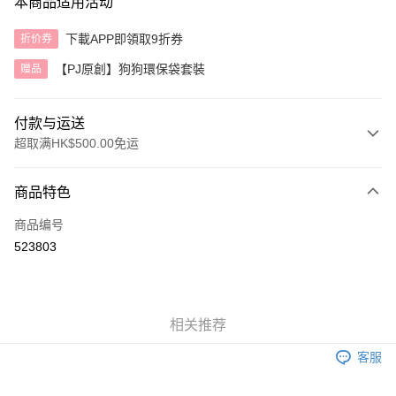
本商品适用活动
下載APP即領取9折券
折价券
【PJ原創】狗狗環保袋套裝
赠品
付款与运送
超取满HK$500.00免运
付款方式
商品特色
信用卡
商品编号
AlipayHK
523803
运送方式
付款後順豐自助櫃
相关推荐
每笔HK$40.00，满HK$500.00(含以上)免运费
客服
付款後順豐站及營業點
每笔HK$40.00，满HK$500.00(含以上)免运费