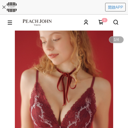
開啟APP
0
1
/
4