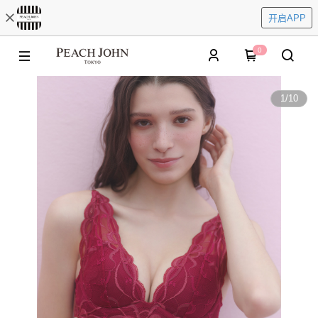
开启APP
0
1
/
10