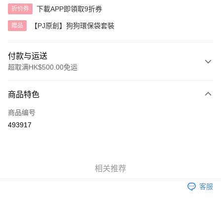
下載APP即領取9折券
折价券
【PJ原創】狗狗環保袋套裝
赠品
付款与运送
超取满HK$500.00免运
付款方式
商品特色
信用卡
商品编号
AlipayHK
493917
运送方式
付款後順豐自助櫃
相关推荐
每笔HK$40.00，满HK$500.00(含以上)免运费
客服
付款後順豐站及營業點
每笔HK$40.00，满HK$500.00(含以上)免运费