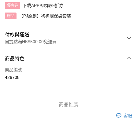
下載APP即領取9折券
優惠券
【PJ原創】狗狗環保袋套裝
贈品
付款與運送
自提點滿HK$500.00免運費
付款方式
商品特色
信用卡
商品編號
AlipayHK
426708
送貨方式
付款後順豐自助櫃
商品推薦
每筆HK$40.00，滿HK$500.00或以上免運費
客服
付款後順豐站及營業點
每筆HK$40.00，滿HK$500.00或以上免運費