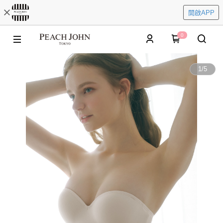
開啟APP
0
1
/
5