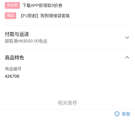
下載APP即領取9折券
折价券
【PJ原創】狗狗環保袋套裝
赠品
付款与运送
超取满HK$500.00免运
付款方式
商品特色
信用卡
商品编号
AlipayHK
426708
运送方式
付款後順豐自助櫃
相关推荐
每笔HK$40.00，满HK$500.00(含以上)免运费
客服
付款後順豐站及營業點
每笔HK$40.00，满HK$500.00(含以上)免运费