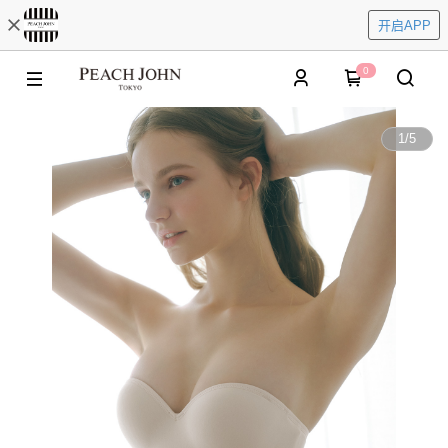
开启APP
0
1
/
5