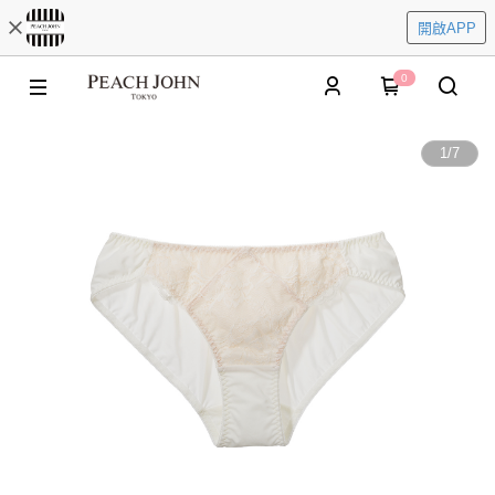
開啟APP
0
1
/
7