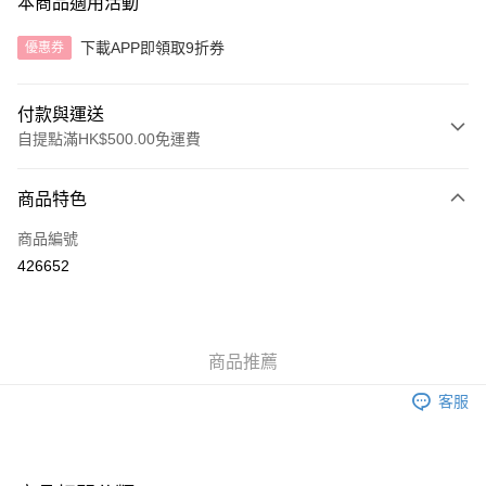
本商品適用活動
下載APP即領取9折券
優惠券
付款與運送
自提點滿HK$500.00免運費
付款方式
商品特色
信用卡
商品編號
AlipayHK
426652
送貨方式
付款後順豐自助櫃
商品推薦
每筆HK$40.00，滿HK$500.00或以上免運費
客服
付款後順豐站及營業點
每筆HK$40.00，滿HK$500.00或以上免運費
付款後順豐合作便利店