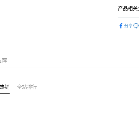
产品相关分
运送方式
✦內褲 SH
付款後順
分享
❀GiRLS b
每笔HK$4
三上悠亞
付款後順
每笔HK$4
推荐
付款後順
每笔HK$4
付款後其
热销
全站排行
每笔HK$4
順豐速運
每笔HK$4