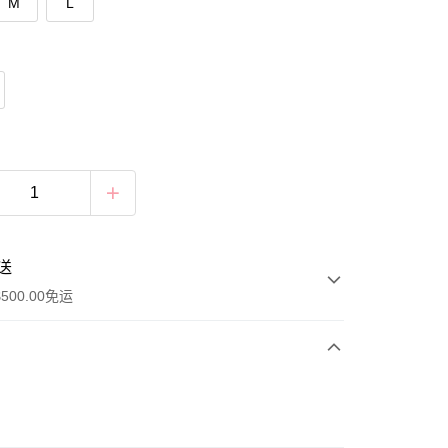
M
L
送
500.00免运