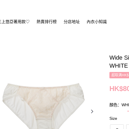
三上悠亞著用款♡
熱賣排行榜
分店地址
內衣小知識
Wide Si
WHITE
超取满HK$
HK$80
顏色：WHI
Size