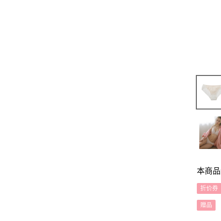
本商品
折价券
赠品