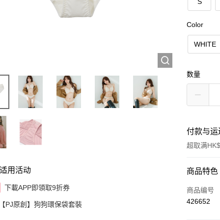
S
Color
WHITE
数量
付款与运
超取满HK$
适用活动
付款方式
商品特色
下載APP即領取9折券
信用卡
商品编号
426652
【PJ原創】狗狗環保袋套裝
AlipayHK