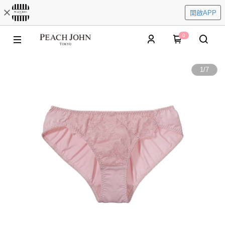
開啟APP
0
1
/
7