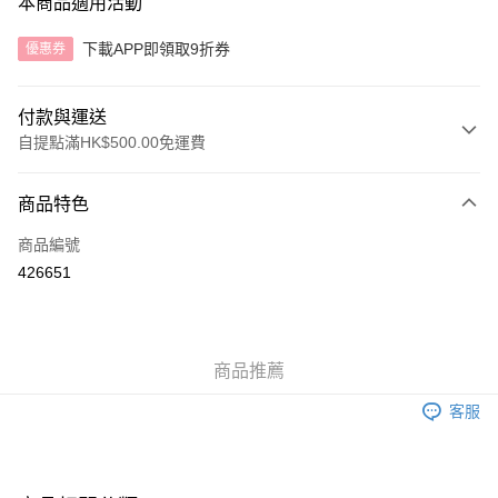
本商品適用活動
下載APP即領取9折券
優惠券
付款與運送
自提點滿HK$500.00免運費
付款方式
商品特色
信用卡
商品編號
AlipayHK
426651
送貨方式
付款後順豐自助櫃
商品推薦
每筆HK$40.00，滿HK$500.00或以上免運費
客服
付款後順豐站及營業點
每筆HK$40.00，滿HK$500.00或以上免運費
付款後順豐合作便利店