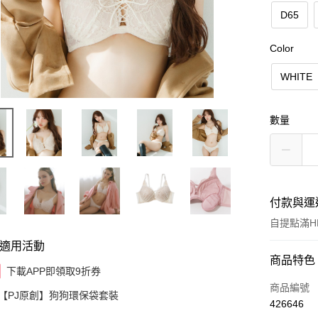
D65
Color
WHITE
數量
付款與運
自提點滿HK
適用活動
付款方式
商品特色
下載APP即領取9折券
信用卡
商品編號
【PJ原創】狗狗環保袋套裝
426646
AlipayHK