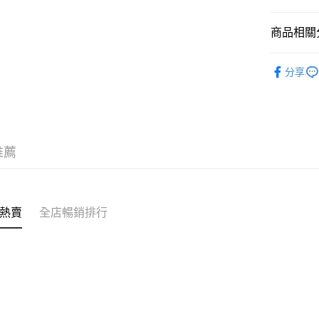
商品相關分
送貨方式
✦內衣 BR
付款後順
分享
✦內衣 BR
每筆HK$4
❀GiRLS b
付款後順
三上悠亞
每筆HK$4
推薦
✩夏日穿
付款後順
每筆HK$4
付款後其
熱賣
全店暢銷排行
每筆HK$4
順豐速運
每筆HK$4