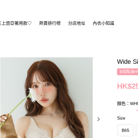
三上悠亞著用款♡
熱賣排行榜
分店地址
內衣小知識
Wide S
自提點滿HK
HK$25
顏色：WHI
Size
B65