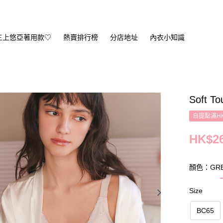
三上悠亞著用款♡
熱賣排行榜
分店地址
內衣小知識
Soft T
自提點滿HK
HK$26
顏色：GRE
Size
BC65