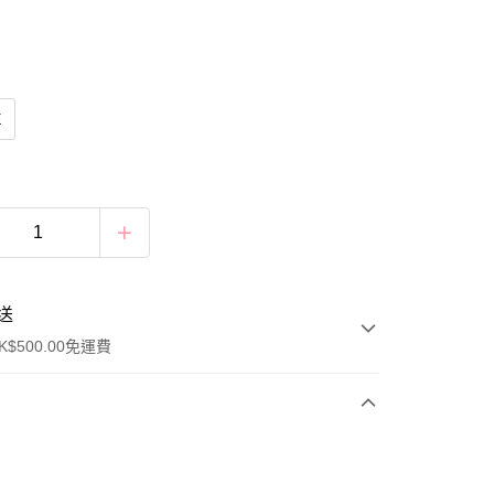
E
送
$500.00免運費