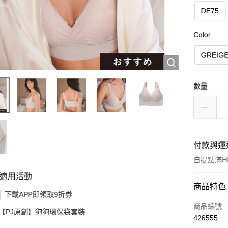
DE75
Color
GREIG
數量
付款與運
自提點滿HK
適用活動
付款方式
商品特色
下載APP即領取9折券
信用卡
商品編號
【PJ原創】狗狗環保袋套裝
426555
AlipayHK