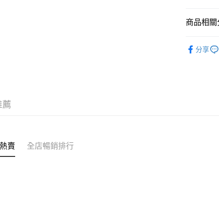
商品相關分
送貨方式
✦內衣 BR
付款後順
分享
✦內衣 BR
每筆HK$4
三上悠亞
付款後順
每筆HK$4
推薦
付款後順
每筆HK$4
付款後其
熱賣
全店暢銷排行
每筆HK$4
順豐速運
每筆HK$4