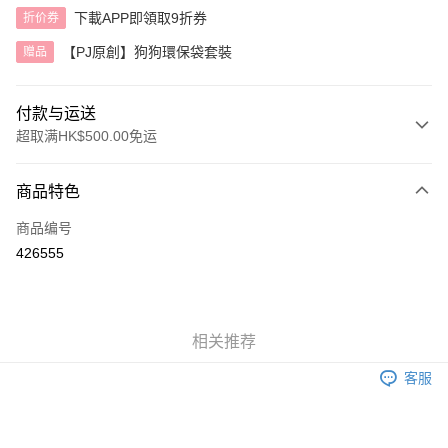
下載APP即領取9折券
折价券
【PJ原創】狗狗環保袋套裝
赠品
付款与运送
超取满HK$500.00免运
付款方式
商品特色
信用卡
商品编号
AlipayHK
426555
运送方式
付款後順豐自助櫃
相关推荐
每笔HK$40.00，满HK$500.00(含以上)免运费
客服
付款後順豐站及營業點
每笔HK$40.00，满HK$500.00(含以上)免运费