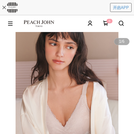
开启APP
0
1
/
6