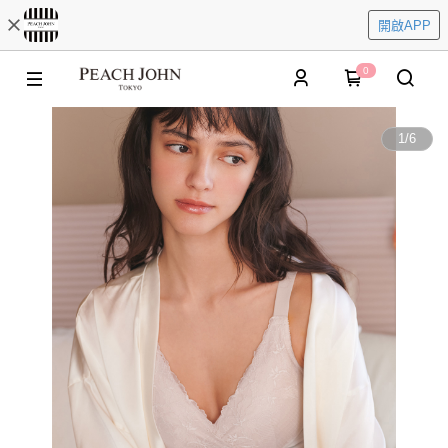
開啟APP
0
1
/
6