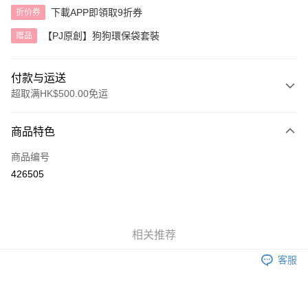
下載APP即領取9折券
折价券
【PJ原創】狗狗環保袋套裝
赠品
付款与运送
超取满HK$500.00免运
付款方式
商品特色
信用卡
商品编号
AlipayHK
426505
运送方式
付款後順豐自助櫃
相关推荐
每笔HK$40.00，满HK$500.00(含以上)免运费
客服
付款後順豐站及營業點
每笔HK$40.00，满HK$500.00(含以上)免运费