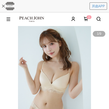
开启APP
0
1
/
9