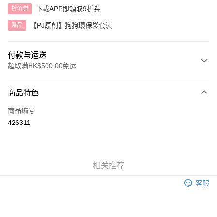
下載APP即領取9折券
折价券
【PJ原創】狗狗環保袋套裝
赠品
付款与运送
超取满HK$500.00免运
付款方式
商品特色
信用卡
商品编号
AlipayHK
426311
运送方式
付款後順豐自助櫃
相关推荐
每笔HK$40.00，满HK$500.00(含以上)免运费
客服
付款後順豐站及營業點
每笔HK$40.00，满HK$500.00(含以上)免运费