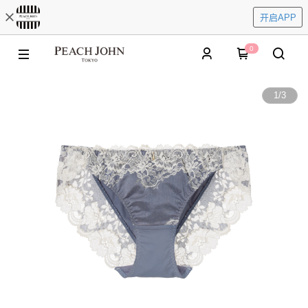
开启APP
0
1
/
3