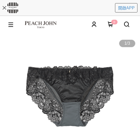
開啟APP
0
1
/
3