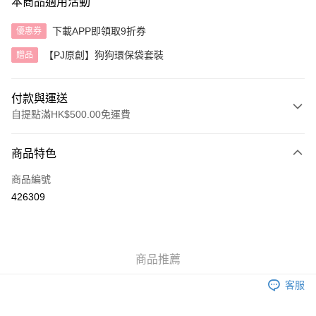
本商品適用活動
下載APP即領取9折券
優惠券
【PJ原創】狗狗環保袋套裝
贈品
付款與運送
自提點滿HK$500.00免運費
付款方式
商品特色
信用卡
商品編號
AlipayHK
426309
送貨方式
付款後順豐自助櫃
商品推薦
每筆HK$40.00，滿HK$500.00或以上免運費
客服
付款後順豐站及營業點
每筆HK$40.00，滿HK$500.00或以上免運費