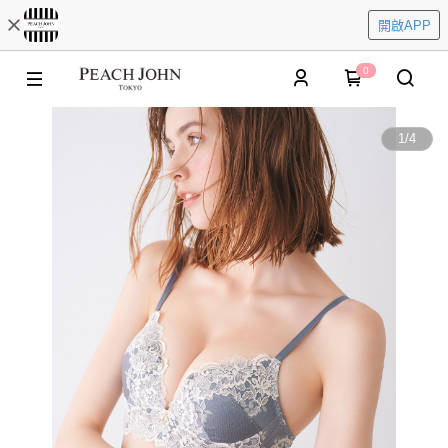
開啟APP
0
1
/
4