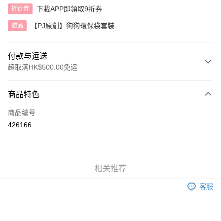
下載APP即領取9折券
折价券
【PJ原創】狗狗環保袋套裝
赠品
付款与运送
超取满HK$500.00免运
付款方式
商品特色
信用卡
商品编号
AlipayHK
426166
运送方式
付款後順豐自助櫃
相关推荐
每笔HK$40.00，满HK$500.00(含以上)免运费
客服
付款後順豐站及營業點
每笔HK$40.00，满HK$500.00(含以上)免运费