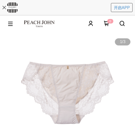
开启APP
0
1
/
3