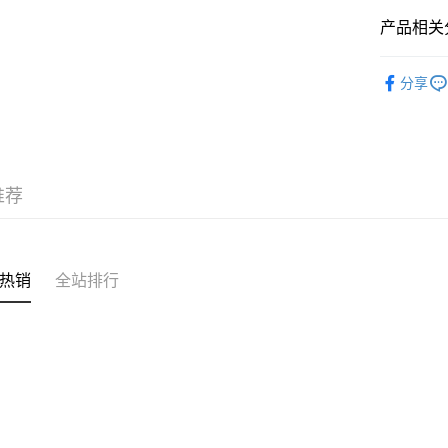
产品相关分
运送方式
❀熱銷增量 N
付款後順
分享
✦內褲 SH
每笔HK$4
三上悠亞
付款後順
每笔HK$4
推荐
付款後順
每笔HK$4
付款後其
热销
全站排行
每笔HK$4
順豐速運
每笔HK$4