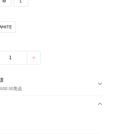
M
L
WHITE
送
500.00免运