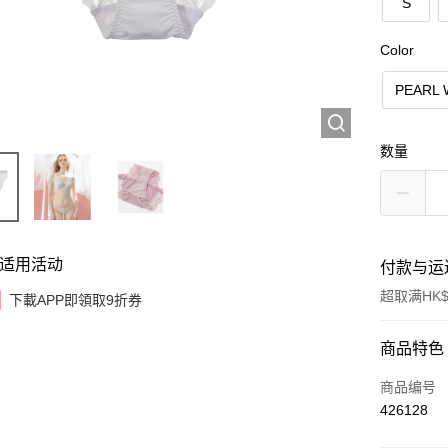
S
Color
PEARL 
数量
适用活动
付款与运
超取满HK$
下載APP即領取9折券
付款方式
商品特色
信用卡
商品编号
426128
AlipayHK