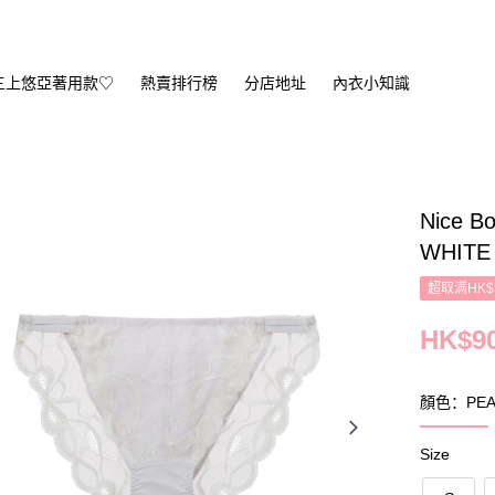
三上悠亞著用款♡
熱賣排行榜
分店地址
內衣小知識
Nice B
WHITE
超取满HK$
HK$90
顏色：PEAR
Size