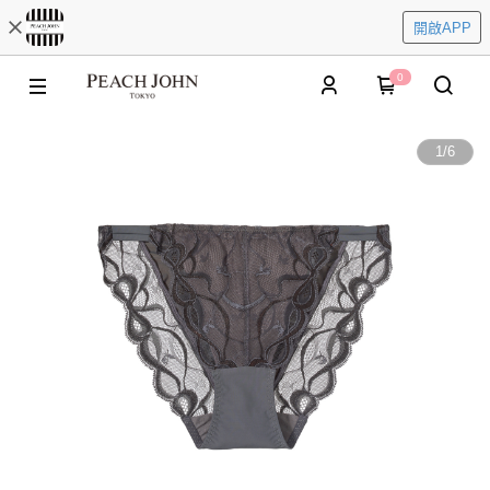
開啟APP
0
1
/
6