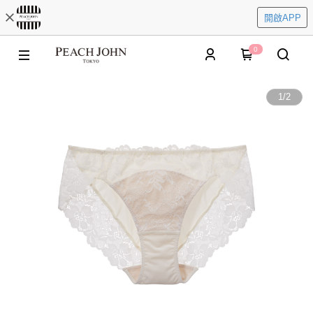
開啟APP
0
1
/
2