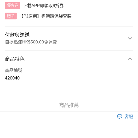
下載APP即領取9折券
優惠券
【PJ原創】狗狗環保袋套裝
贈品
付款與運送
自提點滿HK$500.00免運費
付款方式
商品特色
信用卡
商品編號
AlipayHK
426040
送貨方式
付款後順豐自助櫃
商品推薦
每筆HK$40.00，滿HK$500.00或以上免運費
客服
付款後順豐站及營業點
每筆HK$40.00，滿HK$500.00或以上免運費