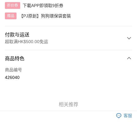
下載APP即領取9折券
折价券
【PJ原創】狗狗環保袋套裝
赠品
付款与运送
超取满HK$500.00免运
付款方式
商品特色
信用卡
商品编号
AlipayHK
426040
运送方式
付款後順豐自助櫃
相关推荐
每笔HK$40.00，满HK$500.00(含以上)免运费
客服
付款後順豐站及營業點
每笔HK$40.00，满HK$500.00(含以上)免运费