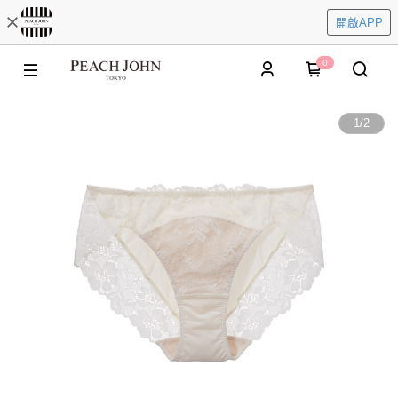
開啟APP
0
1
/
2