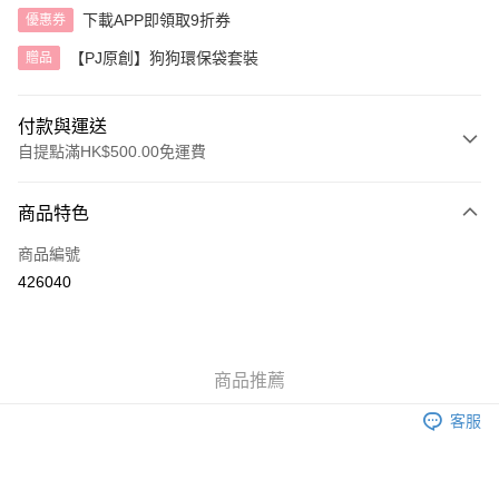
下載APP即領取9折券
優惠券
【PJ原創】狗狗環保袋套裝
贈品
付款與運送
自提點滿HK$500.00免運費
付款方式
商品特色
信用卡
商品編號
AlipayHK
426040
送貨方式
付款後順豐自助櫃
商品推薦
每筆HK$40.00，滿HK$500.00或以上免運費
客服
付款後順豐站及營業點
每筆HK$40.00，滿HK$500.00或以上免運費