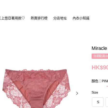
三上悠亞著用款♡
熱賣排行榜
分店地址
內衣小知識
Miracle
自提點滿HK
HK$90
顏色：PIN
Size
S