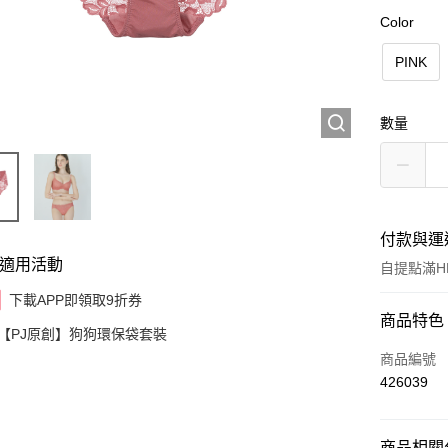
Color
PINK
數量
付款與運
適用活動
自提點滿HK
下載APP即領取9折券
付款方式
商品特色
【PJ原創】狗狗環保袋套裝
信用卡
商品編號
426039
AlipayHK
商品相關分