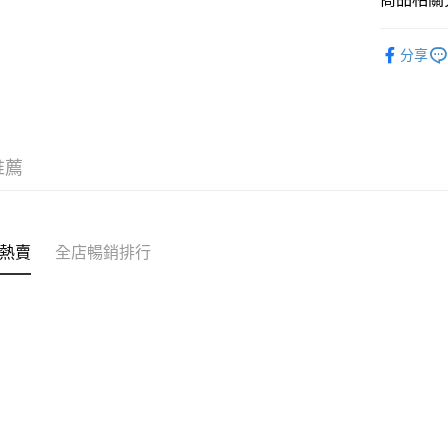
送貨方式
❀可機洗 Mi
付款後順
分享
✦內褲 SH
每筆HK$4
三上悠亞
付款後順
每筆HK$4
推薦
付款後順
每筆HK$4
付款後其
熱賣
全店暢銷排行
每筆HK$4
順豐速運
每筆HK$4