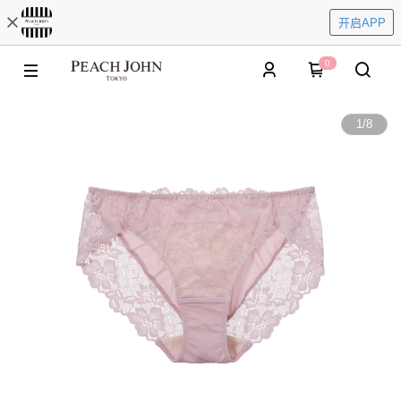
开启APP
0
1
/
8