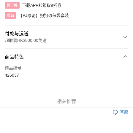
下載APP即領取9折券
折价券
【PJ原創】狗狗環保袋套裝
赠品
付款与运送
超取满HK$500.00免运
付款方式
商品特色
信用卡
商品编号
AlipayHK
426037
运送方式
付款後順豐自助櫃
相关推荐
每笔HK$40.00，满HK$500.00(含以上)免运费
客服
付款後順豐站及營業點
每笔HK$40.00，满HK$500.00(含以上)免运费