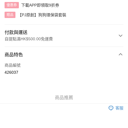
下載APP即領取9折券
優惠券
【PJ原創】狗狗環保袋套裝
贈品
付款與運送
自提點滿HK$500.00免運費
付款方式
商品特色
信用卡
商品編號
AlipayHK
426037
送貨方式
付款後順豐自助櫃
商品推薦
每筆HK$40.00，滿HK$500.00或以上免運費
客服
付款後順豐站及營業點
每筆HK$40.00，滿HK$500.00或以上免運費