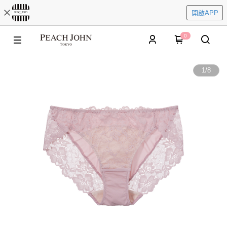
開啟APP
0
1
/
8