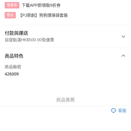
下載APP即領取9折券
優惠券
【PJ原創】狗狗環保袋套裝
贈品
付款與運送
自提點滿HK$500.00免運費
付款方式
商品特色
信用卡
商品編號
AlipayHK
426009
送貨方式
付款後順豐自助櫃
商品推薦
每筆HK$40.00，滿HK$500.00或以上免運費
客服
付款後順豐站及營業點
每筆HK$40.00，滿HK$500.00或以上免運費