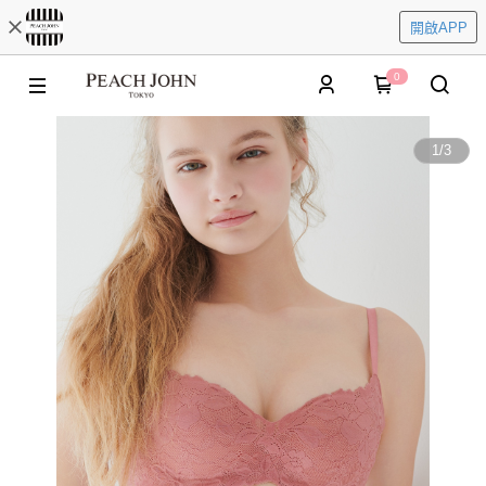
開啟APP
0
1
/
3