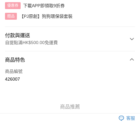
下載APP即領取9折券
優惠券
【PJ原創】狗狗環保袋套裝
贈品
付款與運送
自提點滿HK$500.00免運費
付款方式
商品特色
信用卡
商品編號
AlipayHK
426007
送貨方式
付款後順豐自助櫃
商品推薦
每筆HK$40.00，滿HK$500.00或以上免運費
客服
付款後順豐站及營業點
每筆HK$40.00，滿HK$500.00或以上免運費