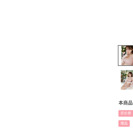
本商品
折价券
赠品