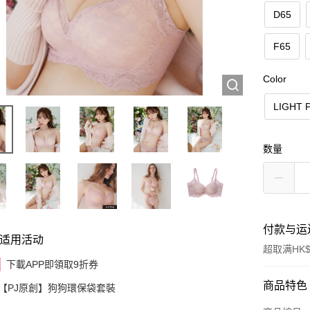
D65
F65
Color
LIGHT 
数量
付款与运
适用活动
超取满HK$
下載APP即領取9折券
付款方式
商品特色
【PJ原創】狗狗環保袋套裝