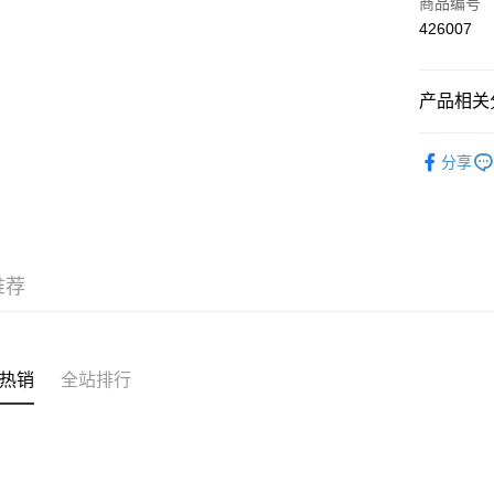
信用卡
商品编号
426007
AlipayHK
产品相关分
运送方式
❀可機洗 Mi
付款後順
分享
✦內衣 BR
每笔HK$4
✦內衣 BR
付款後順
三上悠亞
每笔HK$4
推荐
✩夏日穿
付款後順
每笔HK$4
付款後其
热销
全站排行
每笔HK$4
順豐速運
每笔HK$4