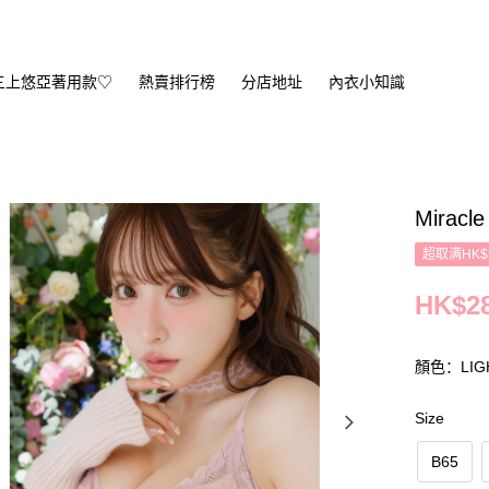
三上悠亞著用款♡
熱賣排行榜
分店地址
內衣小知識
Miracle
超取满HK$
HK$28
顏色：LIGH
Size
B65