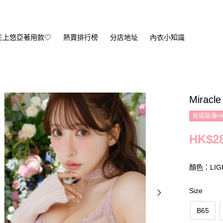
三上悠亞著用款♡
熱賣排行榜
分店地址
內衣小知識
Miracle
自提點滿HK
HK$28
顏色：LIGH
Size
B65