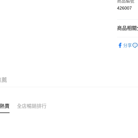
信用卡
商品編號
426007
AlipayHK
商品相關分
送貨方式
❀可機洗 Mi
付款後順
分享
✦內衣 BR
每筆HK$4
✦內衣 BR
付款後順
三上悠亞
每筆HK$4
推薦
✩夏日穿
付款後順
每筆HK$4
付款後其
熱賣
全店暢銷排行
每筆HK$4
順豐速運
每筆HK$4