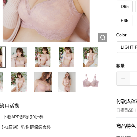
D65
F65
Color
LIGHT 
數量
付款與運
適用活動
自提點滿HK
下載APP即領取9折券
付款方式
商品特色
【PJ原創】狗狗環保袋套裝