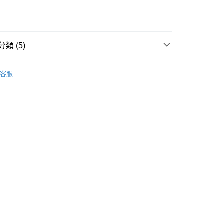
類 (5)
racle
豐自助櫃
客服
A
軟鋼圈 SOFT WIRE
0.00，滿HK$500.00或以上免運費
A
顯瘦收贅肉 SLIMMING
豐站及營業點
著用款♡
0.00，滿HK$500.00或以上免運費
搭必備款式
薄襯墊 THIN PADDED
豐合作便利店
0.00，滿HK$500.00或以上免運費
他順豐合作點
0.00，滿HK$500.00或以上免運費
0.00，滿HK$500.00或以上免運費