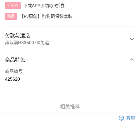
下載APP即領取9折券
折价券
【PJ原創】狗狗環保袋套裝
赠品
付款与运送
超取满HK$500.00免运
付款方式
商品特色
信用卡
商品编号
AlipayHK
425620
运送方式
付款後順豐自助櫃
相关推荐
每笔HK$40.00，满HK$500.00(含以上)免运费
客服
付款後順豐站及營業點
每笔HK$40.00，满HK$500.00(含以上)免运费