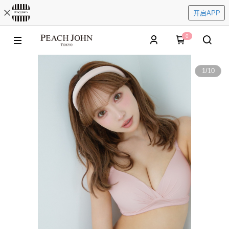
开启APP
0
1
/
10