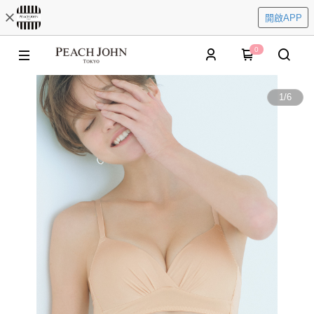
開啟APP
0
1
/
6