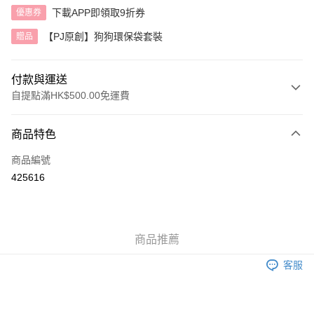
下載APP即領取9折券
優惠券
【PJ原創】狗狗環保袋套裝
贈品
付款與運送
自提點滿HK$500.00免運費
付款方式
商品特色
信用卡
商品編號
AlipayHK
425616
送貨方式
付款後順豐自助櫃
商品推薦
每筆HK$40.00，滿HK$500.00或以上免運費
客服
付款後順豐站及營業點
每筆HK$40.00，滿HK$500.00或以上免運費