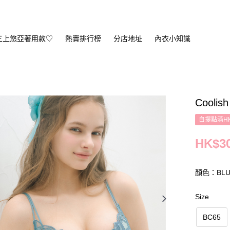
三上悠亞著用款♡
熱賣排行榜
分店地址
內衣小知識
Coolis
自提點滿HK
HK$30
顏色：BLU
Size
BC65