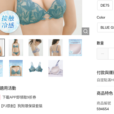
DE75
Color
BLUE 
數量
付款與運
自提點滿HK
適用活動
付款方式
商品特色
下載APP即領取9折券
信用卡
商品編號
【PJ原創】狗狗環保袋套裝
594654
AlipayHK