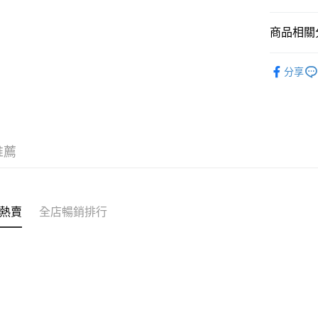
商品相關分
送貨方式
✩最新上架 Ne
付款後順
分享
❀接觸冷感 C
每筆HK$4
✩夏日穿
付款後順
每筆HK$4
推薦
付款後順
每筆HK$4
付款後其
熱賣
全店暢銷排行
每筆HK$4
順豐速運
每筆HK$4