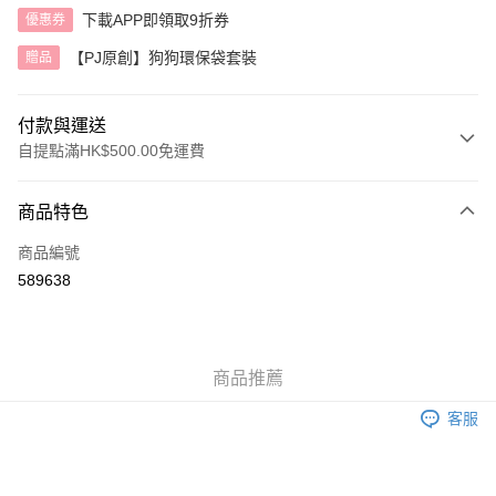
下載APP即領取9折券
優惠券
【PJ原創】狗狗環保袋套裝
贈品
付款與運送
自提點滿HK$500.00免運費
付款方式
商品特色
信用卡
商品編號
AlipayHK
589638
送貨方式
付款後順豐自助櫃
商品推薦
每筆HK$40.00，滿HK$500.00或以上免運費
客服
付款後順豐站及營業點
每筆HK$40.00，滿HK$500.00或以上免運費